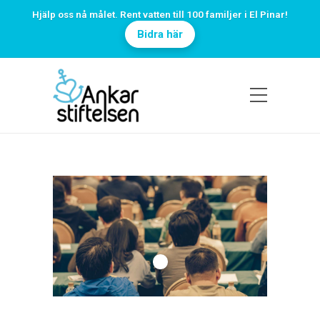
Hjälp oss nå målet. Rent vatten till 100 familjer i El Pinar!
Bidra här