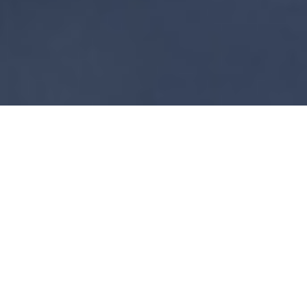
VÄLKOMMEN TILL
Ankarstiftelsen
Vi genomför långsiktiga och hållbara
hjälpinsatser med ett starkt
rättighetsperspektiv
för människor i behov i Colombia, närliggande
länder och även i Sverige.