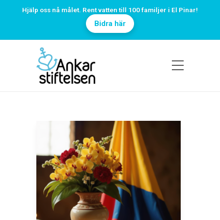
Hjälp oss nå målet. Rent vatten till 100 familjer i El Pinar!
Bidra här