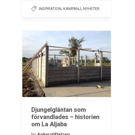
,
,
INSPIRATION
KAMPANJ
NYHETER
Djungelgläntan som
förvandlades – historien
om La Aljaba
by
Ankarstiftelsen