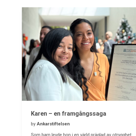
Karen ­– en framgångssaga
by
Ankarstiftelsen
Som barn levde hon i en värld präglad av otrygghet