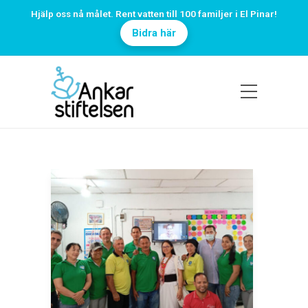
Hjälp oss nå målet. Rent vatten till 100 familjer i El Pinar!
Bidra här