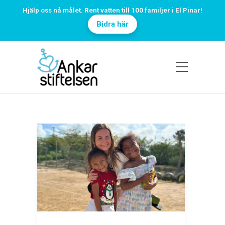
Hjälp oss nå målet. Rent vatten till 100 familjer i El Pinar!
Bidra här