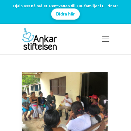
Hjälp oss nå målet. Rent vatten till 100 familjer i El Pinar!
Bidra här