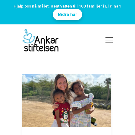
Hjälp oss nå målet. Rent vatten till 100 familjer i El Pinar!
Bidra här