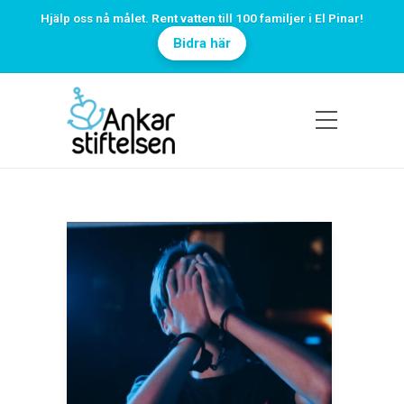
Hjälp oss nå målet. Rent vatten till 100 familjer i El Pinar!
Bidra här