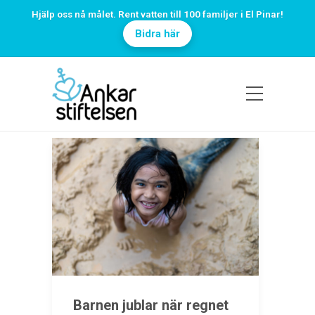
Hjälp oss nå målet. Rent vatten till 100 familjer i El Pinar!
Bidra här
Barnen jublar när regnet