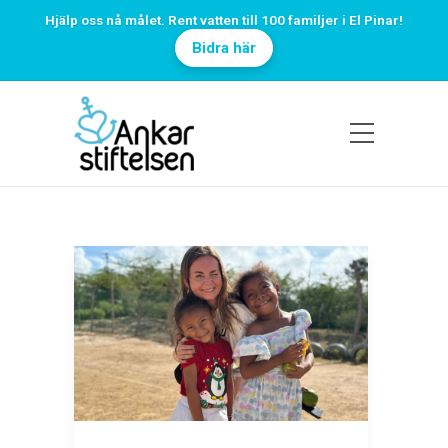
Hjälp oss nå målet. Rent vatten till 100 familjer i El Pinar!
Bidra här