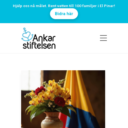
Hjälp oss nå målet. Rent vatten till 100 familjer i El Pinar!
Bidra här