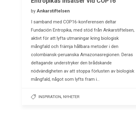
Entropikas insatser vid COP16
by
Ankarstiftelsen
I samband med COP16-konferensen deltar
Fundación Entropika, med stöd från Ankarstiftelsen,
aktivt för att lyfta utmaningar kring biologisk
mångfald och främja hållbara metoder i den
colombiansk-peruanska Amazonasregionen. Deras
deltagande understryker den brådskande
nödvändigheten av att stoppa förlusten av biologisk
mångfald, något som lyfts fram i…
,
INSPIRATION
NYHETER