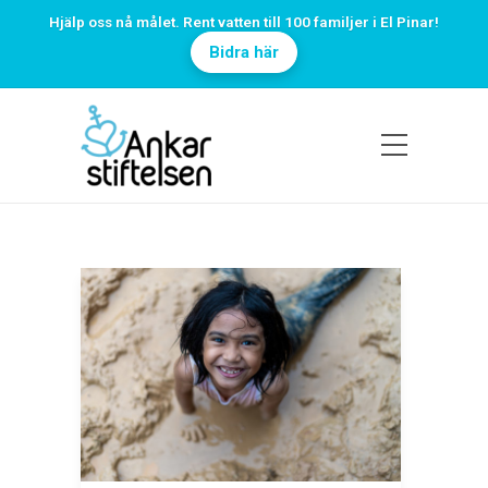
Hjälp oss nå målet. Rent vatten till 100 familjer i El Pinar!
Bidra här