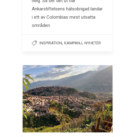
helg. Så ser det ut när
Ankarstiftelsens hälsobrigad landar
i ett av Colombias mest utsatta
områden.
,
,
INSPIRATION
KAMPANJ
NYHETER