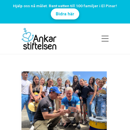
Hjälp oss nå målet. Rent vatten till 100 familjer i El Pinar!
Bidra här