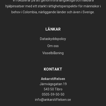
Vi fokuserar på att genomföra långsiktiga och hållbara
hjälpinsatser med ett starkt rättighetsperspektiv för människor i
behov i Colombia, närliggande länder och även i Sverige.
LÄNKAR
Dataskyddspolicy
Om oss
Visselblåsning
KONTAKT
Ankarstiftelsen
Järnvägsgatan 19
543 50 Tibro
0505-59-50-50
info@ankarstiftelsen.se