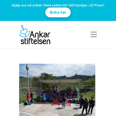
Hjälp oss nå målet. Rent vatten till 100 familjer i El Pinar!
Bidra här