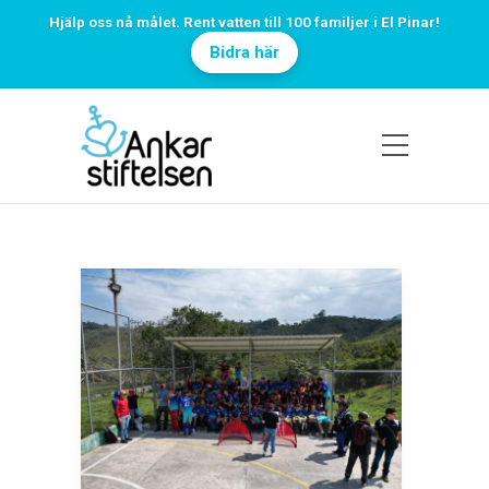
Hjälp oss nå målet. Rent vatten till 100 familjer i El Pinar!
Bidra här