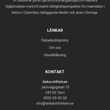
Vi fokuserar på att genomföra långsiktiga och hållbara
hjälpinsatser med ett starkt rättighetsperspektiv för människor i
behov i Colombia, närliggande länder och även i Sverige.
LÄNKAR
Dataskyddspolicy
Om oss
Visselblåsning
KONTAKT
Ankarstiftelsen
Järnvägsgatan 19
543 50 Tibro
0505-59-50-50
info@ankarstiftelsen.se