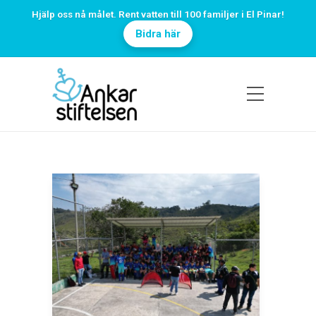
Hjälp oss nå målet. Rent vatten till 100 familjer i El Pinar!
Bidra här