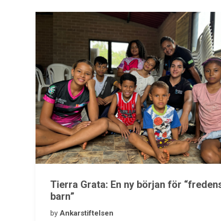
Tierra Grata: En ny början för “freden
barn”
by
Ankarstiftelsen