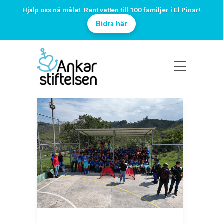
Hjälp oss nå målet. Rent vatten till 100 familjer i El Pinar!
Bidra här