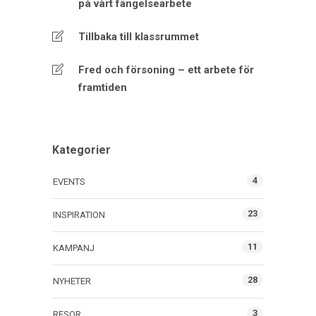
på vårt fängelsearbete
Tillbaka till klassrummet
Fred och försoning – ett arbete för
framtiden
Kategorier
4
EVENTS
23
INSPIRATION
11
KAMPANJ
28
NYHETER
3
RESOR