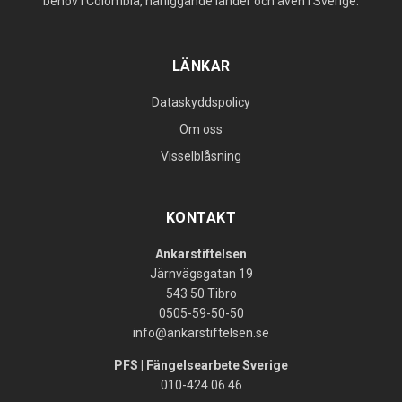
behov i Colombia, närliggande länder och även i Sverige.
LÄNKAR
Dataskyddspolicy
Om oss
Visselblåsning
KONTAKT
Ankarstiftelsen
Järnvägsgatan 19
543 50 Tibro
0505-59-50-50
info@ankarstiftelsen.se
PFS | Fängelsearbete Sverige
010-424 06 46