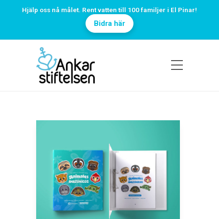
Hjälp oss nå målet. Rent vatten till 100 familjer i El Pinar!
Bidra här