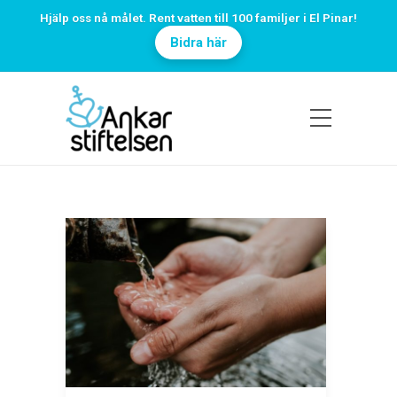
Hjälp oss nå målet. Rent vatten till 100 familjer i El Pinar!
Bidra här