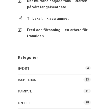
När murarna började falla – starten
på vårt fängelsearbete
Tillbaka till klassrummet
Fred och försoning – ett arbete för
framtiden
Kategorier
4
EVENTS
23
INSPIRATION
11
KAMPANJ
28
NYHETER