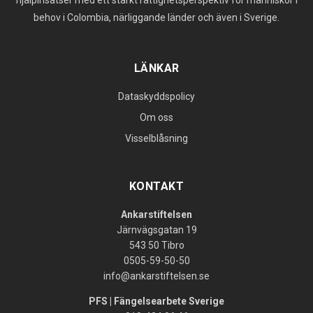
hjälpinsatser med ett starkt rättighetsperspektiv för människor i
behov i Colombia, närliggande länder och även i Sverige.
LÄNKAR
Dataskyddspolicy
Om oss
Visselblåsning
KONTAKT
Ankarstiftelsen
Järnvägsgatan 19
543 50 Tibro
0505-59-50-50
info@ankarstiftelsen.se
PFS | Fängelsearbete Sverige