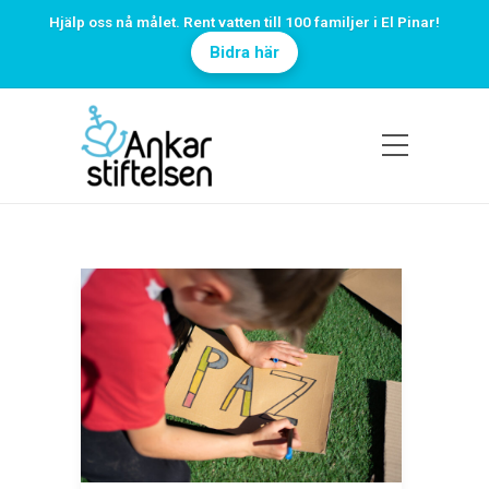
Hjälp oss nå målet. Rent vatten till 100 familjer i El Pinar!
Bidra här