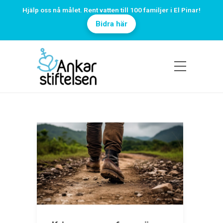
Hjälp oss nå målet. Rent vatten till 100 familjer i El Pinar!
Bidra här