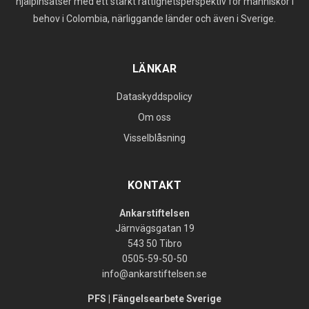
hjälpinsatser med ett starkt rättighetsperspektiv för människor i
behov i Colombia, närliggande länder och även i Sverige.
LÄNKAR
Dataskyddspolicy
Om oss
Visselblåsning
KONTAKT
Ankarstiftelsen
Järnvägsgatan 19
543 50 Tibro
0505-59-50-50
info@ankarstiftelsen.se
PFS | Fängelsearbete Sverige