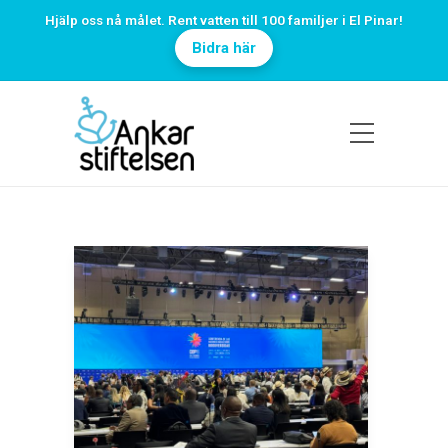
Hjälp oss nå målet. Rent vatten till 100 familjer i El Pinar!
Bidra här