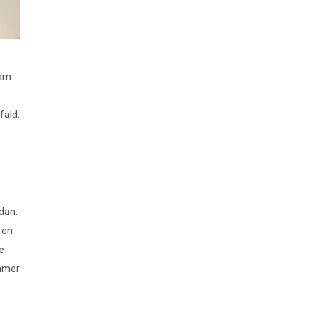
ram
fald.
dan.
 en
e
ommer