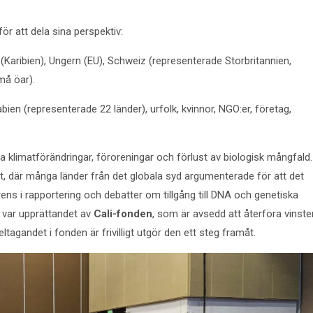
r att dela sina perspektiv:
(Karibien), Ungern (EU), Schweiz (representerade Storbritannien,
må öar).
abien (representerade 22 länder), urfolk, kvinnor, NGO:er, företag,
klimatförändringar, föroreningar och förlust av biologisk mångfald.
t, där många länder från det globala syd argumenterade för att det
ens i rapportering och debatter om tillgång till DNA och genetiska
 var upprättandet av
Cali-fonden
, som är avsedd att återföra vinste
tagandet i fonden är frivilligt utgör den ett steg framåt.