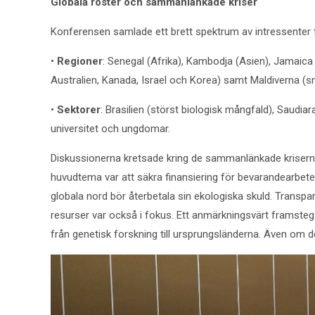
Globala röster och sammanlänkade kriser
Konferensen samlade ett brett spektrum av intressenter fö
•
Regioner
: Senegal (Afrika), Kambodja (Asien), Jamaica 
Australien, Kanada, Israel och Korea) samt Maldiverna (s
•
Sektorer
: Brasilien (störst biologisk mångfald), Saudiar
universitet och ungdomar.
Diskussionerna kretsade kring de sammanlänkade kriserna 
huvudtema var att säkra finansiering för bevarandearbete
globala nord bör återbetala sin ekologiska skuld. Transpar
resurser var också i fokus. Ett anmärkningsvärt framsteg
från genetisk forskning till ursprungsländerna. Även om del