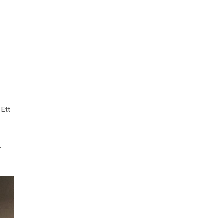
 Ett
r