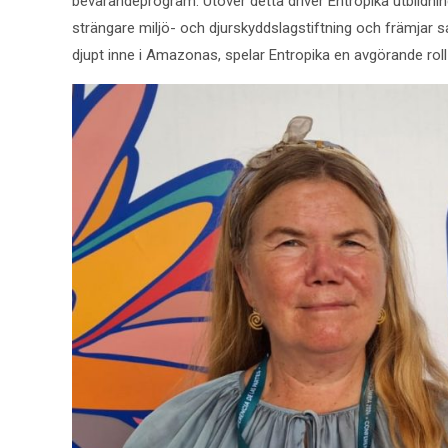
bevarandeprogram. Utöver detta driver Entropika utbildnings
strängare miljö- och djurskyddslagstiftning och främjar 
djupt inne i Amazonas, spelar Entropika en avgörande roll