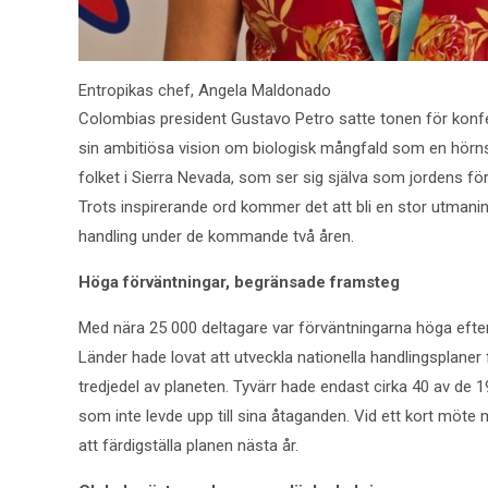
Entropikas chef, Angela Maldonado
Colombias president Gustavo Petro satte tonen för konfe
sin ambitiösa vision om biologisk mångfald som en hörns
folket i Sierra Nevada, som ser sig själva som jordens fö
Trots inspirerande ord kommer det att bli en stor utmani
handling under de kommande två åren.
Höga förväntningar, begränsade framsteg
Med nära 25 000 deltagare var förväntningarna höga efte
Länder hade lovat att utveckla nationella handlingsplan
tredjedel av planeten. Tyvärr hade endast cirka 40 av de 
som inte levde upp till sina åtaganden. Vid ett kort möt
att färdigställa planen nästa år.