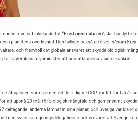
rensen med sitt inledande tal,
“Fred med naturen”
, där han lyfte f
ten i planetens överlevnad. Han hyllade också urfolket, såsom Kogi-
rvaltare, och framhöll det globala ansvaret att skydda biologisk mång
ng för Colombias miljöminister att omsätta denna vision i konkret
r de åtaganden som gjordes vid det tidigare COP-mötet för två år se
er för att uppnå 23 mål för biologisk mångfald och gemensamt skydda
197 deltagande länderna lämnat in sina planer, och Sverige var bland d
e med den svenska regeringsdelegationen fick vi svaret att Sverige k