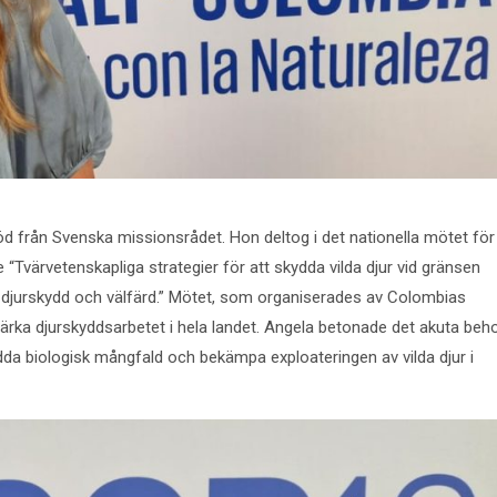
d från Svenska missionsrådet. Hon deltog i det nationella mötet för
“Tvärvetenskapliga strategier för att skydda vilda djur vid gränsen
djurskydd och välfärd.” Mötet, som organiserades av Colombias
tärka djurskyddsarbetet i hela landet. Angela betonade det akuta beh
ydda biologisk mångfald och bekämpa exploateringen av vilda djur i