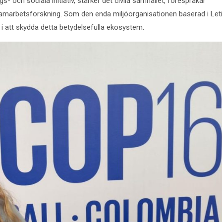
- och sociala initiativ, stärker det civila samhället, förespråkar
samarbetsforskning. Som den enda miljöorganisationen baserad i Leti
 i att skydda detta betydelsefulla ekosystem.