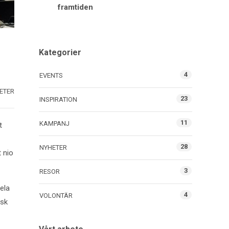
framtiden
Kategorier
4
EVENTS
ETER
23
INSPIRATION
11
KAMPANJ
t
28
NYHETER
 nio
3
RESOR
ela
4
VOLONTÄR
isk