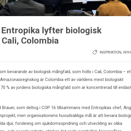
Entropika lyfter biologisk
 Cali, Colombia
,
INSPIRATION
NYH
s om bevarande av biologisk mångfald, som hölls i Cali, Colombia – et
in Amazonasregnskog är Colombia ett av världens mest biologiskt
 70 % av jordens biologiska mångfald som är koncentrerad till endast
id Brauer, som deltog i COP 16 tillsammans med Entropikas chef, Ang
tenprojekt, men organisationens huvudsakliga mål är att bevara biolog
ilda djur, forskning om sjukdomsspridning och utveckling av olika