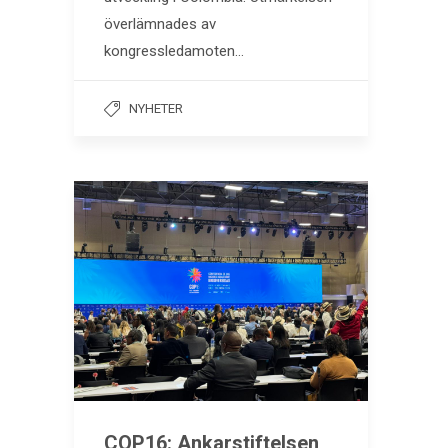
överlämnades av
kongressledamoten…
NYHETER
COP16: Ankarstiftelsen,