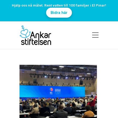
Hjälp oss nå målet. Rent vatten till 100 familjer i El Pinar!
Bidra här