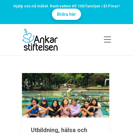
Hjälp oss nå målet. Rent vatten till 100 familjer i El Pinar!
Bidra här
Utbildning, hälsa och