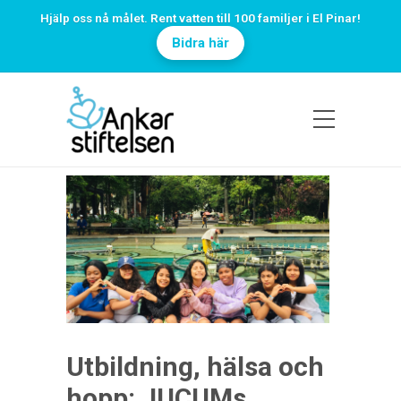
Hjälp oss nå målet. Rent vatten till 100 familjer i El Pinar!
Bidra här
Utbildning, hälsa och
hopp: JUCUMs