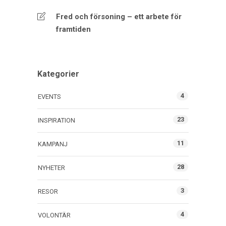
Fred och försoning – ett arbete för
framtiden
Kategorier
4
EVENTS
23
INSPIRATION
11
KAMPANJ
28
NYHETER
3
RESOR
4
VOLONTÄR