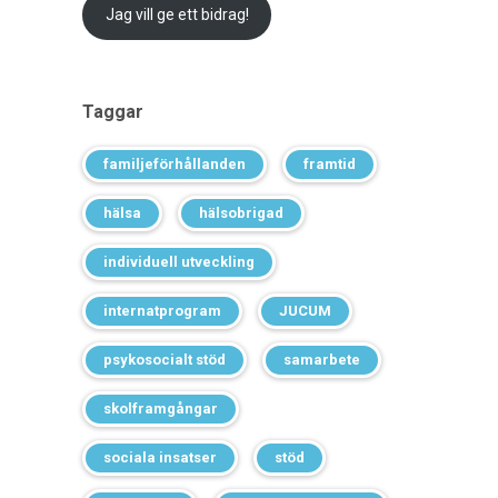
Jag vill ge ett bidrag!
Taggar
familjeförhållanden
framtid
hälsa
hälsobrigad
individuell utveckling
internatprogram
JUCUM
psykosocialt stöd
samarbete
skolframgångar
sociala insatser
stöd