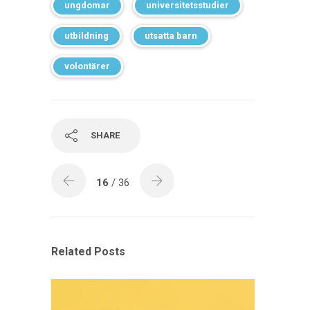
ungdomar
universitetsstudier
utbildning
utsatta barn
volontärer
SHARE
16
/ 36
Related Posts