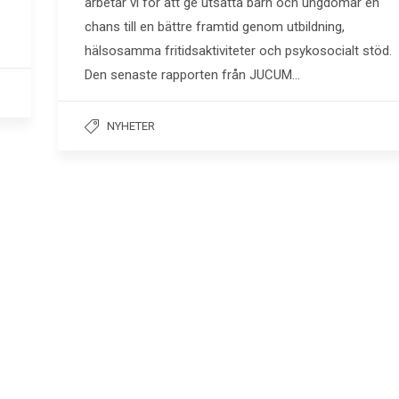
arbetar vi för att ge utsatta barn och ungdomar en
chans till en bättre framtid genom utbildning,
hälsosamma fritidsaktiviteter och psykosocialt stöd.
Den senaste rapporten från JUCUM…
NYHETER