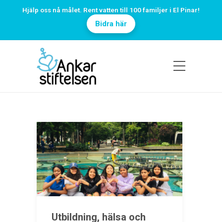
Hjälp oss nå målet. Rent vatten till 100 familjer i El Pinar!
Bidra här
Utbildning, hälsa och