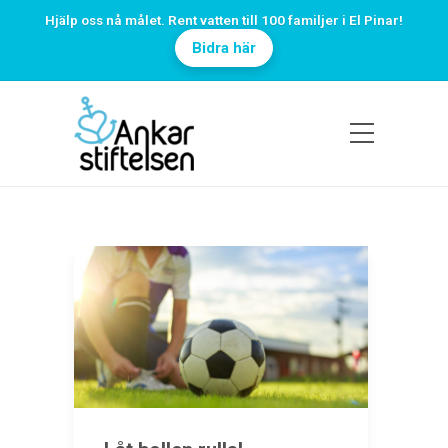
Hjälp oss nå målet. Rent vatten till 100 familjer i El Pinar!
Bidra här