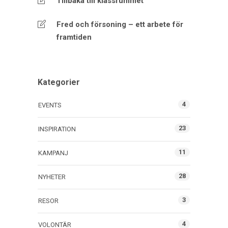
Tillbaka till klassrummet
Fred och försoning – ett arbete för
framtiden
Kategorier
4
EVENTS
23
INSPIRATION
11
KAMPANJ
28
NYHETER
3
RESOR
4
VOLONTÄR