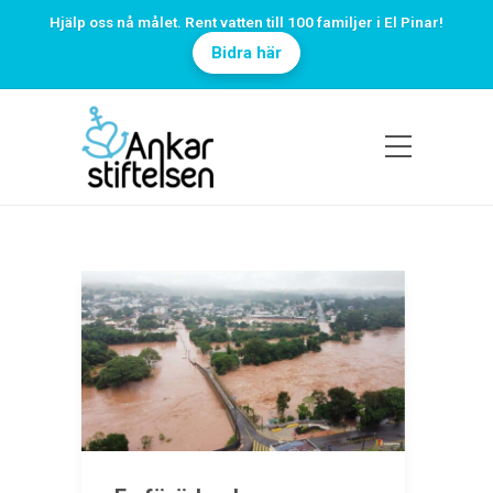
Hjälp oss nå målet. Rent vatten till 100 familjer i El Pinar!
Bidra här