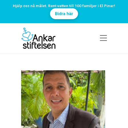
Hjälp oss nå målet. Rent vatten till 100 familjer i El Pinar!
Bidra här