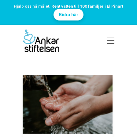
Hjälp oss nå målet. Rent vatten till 100 familjer i El Pinar!
Bidra här